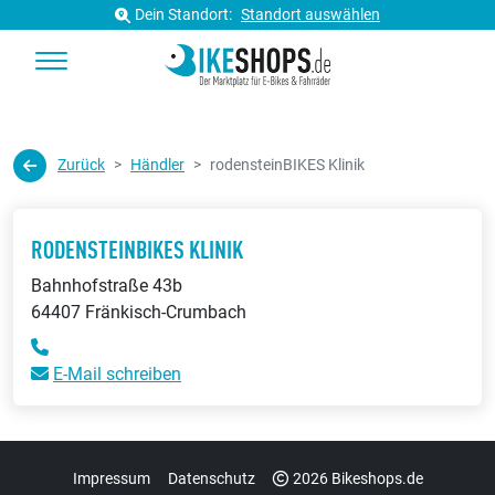
Dein Standort:
Standort auswählen
Zurück
Händler
rodensteinBIKES Klinik
RODENSTEINBIKES KLINIK
Bahnhofstraße 43b
64407 Fränkisch-Crumbach
E-Mail schreiben
Impressum
Datenschutz
2026 Bikeshops.de