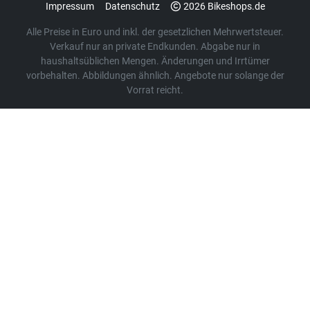
Impressum
Datenschutz
2026 Bikeshops.de
Alle Preise in Euro und inkl. der gesetzlichen Mehrwertsteuer.
Verkauf nur an private Endkunden. Abgabe nur in
haushaltsüblichen Mengen. Änderungen und Irrtümer
vorbehalten. Abbildungen ähnlich. Angebote nur solange der
Vorrat reicht.