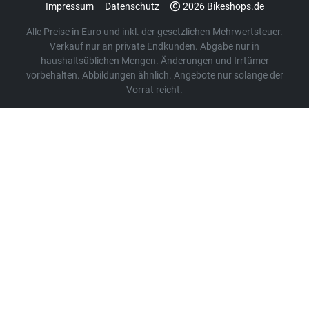
Impressum
Datenschutz
2026 Bikeshops.de
Alle Preise in Euro und inkl. der gesetzlichen Mehrwertsteuer.
Verkauf nur an private Endkunden. Abgabe nur in
haushaltsüblichen Mengen. Änderungen und Irrtümer
vorbehalten. Abbildungen ähnlich. Angebote nur solange der
Vorrat reicht.