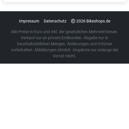
Impressum
Datenschutz
2026 Bikeshops.de
Alle Preise in Euro und inkl. der gesetzlichen Mehrwertsteuer.
Verkauf nur an private Endkunden. Abgabe nur in
haushaltsüblichen Mengen. Änderungen und Irrtümer
vorbehalten. Abbildungen ähnlich. Angebote nur solange der
Vorrat reicht.