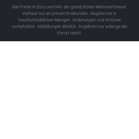
Alle Preise in Euro und inkl. der gesetzlichen Mehrwertsteuer.
Verkauf nur an private Endkunden. Abgabe nur in
haushaltsüblichen Mengen. Änderungen und Irrtümer
vorbehalten. Abbildungen ähnlich. Angebote nur solange der
Vorrat reicht.