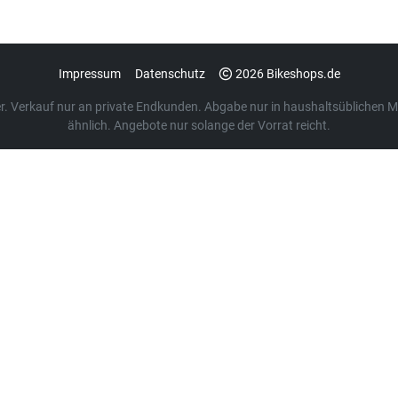
Impressum
Datenschutz
2026 Bikeshops.de
euer. Verkauf nur an private Endkunden. Abgabe nur in haushaltsübliche
ähnlich. Angebote nur solange der Vorrat reicht.