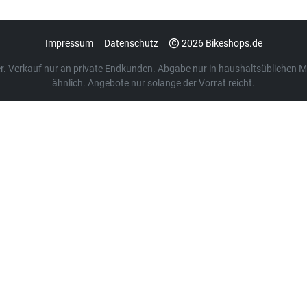
Impressum
Datenschutz
2026 Bikeshops.de
euer. Verkauf nur an private Endkunden. Abgabe nur in haushaltsübliche
ähnlich. Angebote nur solange der Vorrat reicht.