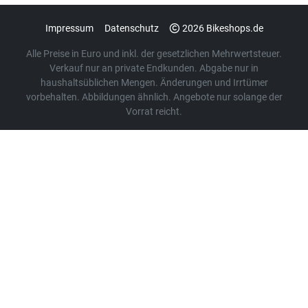
Impressum
Datenschutz
2026 Bikeshops.de
Alle Preise in Euro und inkl. der gesetzlichen Mehrwertsteuer.
Verkauf nur an private Endkunden. Abgabe nur in
haushaltsüblichen Mengen. Änderungen und Irrtümer
vorbehalten. Abbildungen ähnlich. Angebote nur solange der
Vorrat reicht.