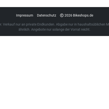
Impressum
Datenschutz
2026 Bikeshops.de
euer. Verkauf nur an private Endkunden. Abgabe nur in haushaltsübliche
ähnlich. Angebote nur solange der Vorrat reicht.