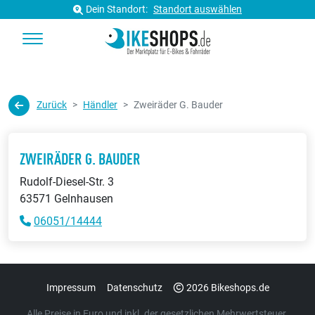
Dein Standort:
Standort auswählen
Zurück
Händler
Zweiräder G. Bauder
ZWEIRÄDER G. BAUDER
Rudolf-Diesel-Str. 3
63571 Gelnhausen
06051/14444
Impressum
Datenschutz
2026 Bikeshops.de
Alle Preise in Euro und inkl. der gesetzlichen Mehrwertsteuer.