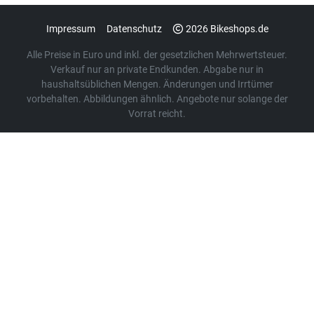
Impressum
Datenschutz
2026 Bikeshops.de
Alle Preise in Euro und inkl. der gesetzlichen Mehrwertsteuer.
Verkauf nur an private Endkunden. Abgabe nur in
haushaltsüblichen Mengen. Änderungen und Irrtümer
vorbehalten. Abbildungen ähnlich. Angebote nur solange der
Vorrat reicht.