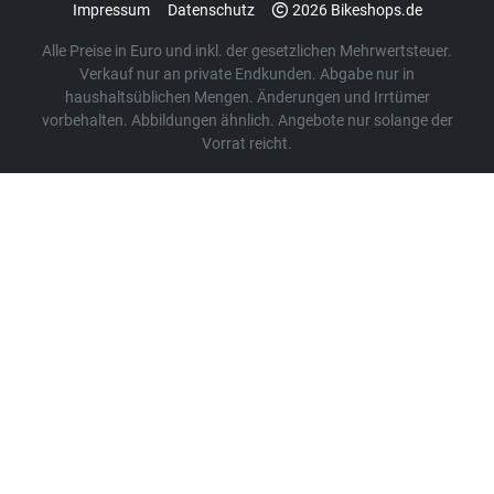
Impressum
Datenschutz
2026 Bikeshops.de
Alle Preise in Euro und inkl. der gesetzlichen Mehrwertsteuer.
Verkauf nur an private Endkunden. Abgabe nur in
haushaltsüblichen Mengen. Änderungen und Irrtümer
vorbehalten. Abbildungen ähnlich. Angebote nur solange der
Vorrat reicht.