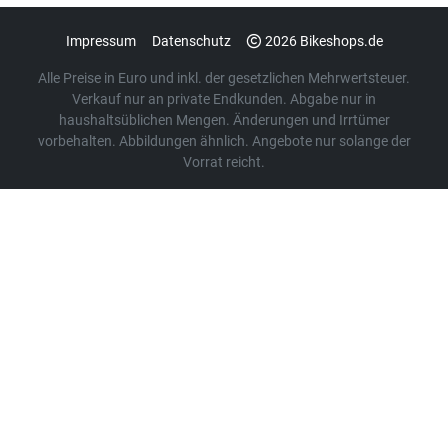
Impressum
Datenschutz
2026 Bikeshops.de
Alle Preise in Euro und inkl. der gesetzlichen Mehrwertsteuer.
Verkauf nur an private Endkunden. Abgabe nur in
haushaltsüblichen Mengen. Änderungen und Irrtümer
vorbehalten. Abbildungen ähnlich. Angebote nur solange der
Vorrat reicht.