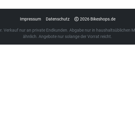
Impressum
Datenschutz
2026 Bikeshops.de
euer. Verkauf nur an private Endkunden. Abgabe nur in haushaltsübliche
ähnlich. Angebote nur solange der Vorrat reicht.