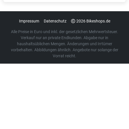
Impressum
Datenschutz
2026 Bikeshops.de
Alle Preise in Euro und inkl. der gesetzlichen Mehrwertsteuer.
Verkauf nur an private Endkunden. Abgabe nur in
haushaltsüblichen Mengen. Änderungen und Irrtümer
vorbehalten. Abbildungen ähnlich. Angebote nur solange der
Vorrat reicht.