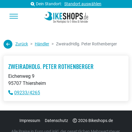
Dein Standort:
Standort auswählen
Zurück
Händler
ZweiradHdlg. Peter Rothenberger
ZWEIRADHDLG. PETER ROTHENBERGER
Eichenweg 9
95707 Thiersheim
09233/4265
Impressum
Datenschutz
2026 Bikeshops.de
Alle Preise in Euro und inkl. der gesetzlichen Mehrwertsteuer.