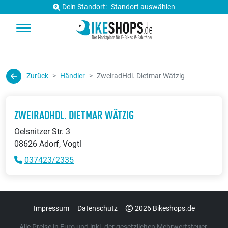
Dein Standort:
Standort auswählen
Zurück
Händler
ZweiradHdl. Dietmar Wätzig
ZWEIRADHDL. DIETMAR WÄTZIG
Oelsnitzer Str. 3
08626 Adorf, Vogtl
037423/2335
Impressum
Datenschutz
2026 Bikeshops.de
Alle Preise in Euro und inkl. der gesetzlichen Mehrwertsteuer.