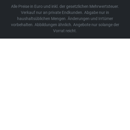
Alle Preise in Euro und inkl. der gesetzlichen Mehrwertsteuer.
Verkauf nur an private Endkunden. Abgabe nur in
haushaltsüblichen Mengen. Änderungen und Irrtümer
vorbehalten. Abbildungen ähnlich. Angebote nur solange der
Vorrat reicht.