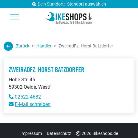
Dein Standort:
Standort auswählen
Zurück
Händler
ZweiradFz. Horst Batzdorfer
ZWEIRADFZ. HORST BATZDORFER
Hohe Str. 46
59302 Oelde, Westf
02522 4682
E-Mail schreiben
Impressum
Datenschutz
2026 Bikeshops.de