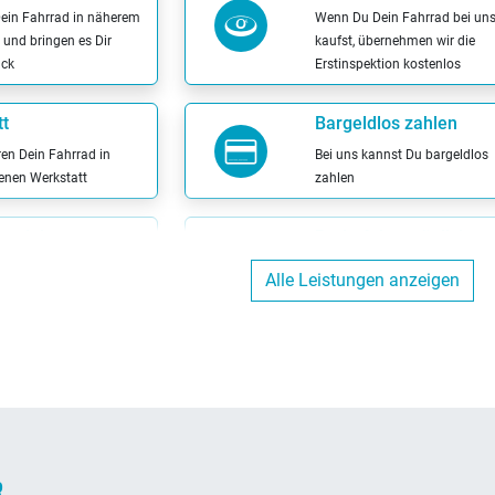
Dein Fahrrad in näherem
Wenn Du Dein Fahrrad bei un
und bringen es Dir
kaufst, übernehmen wir die
ück
Erstinspektion kostenlos
t
Bargeldlos zahlen
ren Dein Fahrrad in
Bei uns kannst Du bargeldlos
genen Werkstatt
zahlen
etrieb
Probefahrt möglich
ngetragener
Probier Dein Wunschrad bei ei
Alle Leistungen anzeigen
ieb
Probefahrt aus
R