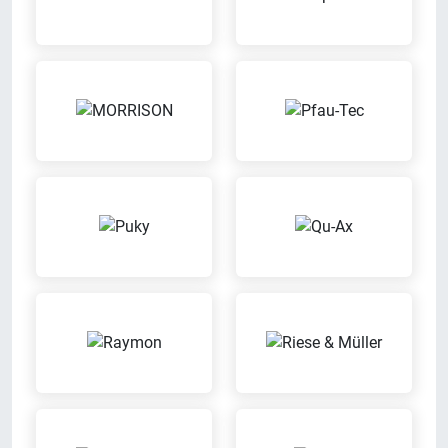
Beratungs-Termine nach
Probefahrt möglich
Vereinbarung
Probier Dein Wunschrad bei einer
Mach mit uns einen Termin aus
Probefahrt aus
für eine individuelle Beratung
Wertgarantie-
Reparatur von
Versicherungen
Fremdfahrzeugen
Mit der Wertgarantie
Wir reparieren Dein Fahrrad auch
Versicherung kannst Du Dein
dann, wenn es nicht bei uns
Fahrrad günstig gegen Diebstahl
gekauft wurde
oder Schäden versichern lassen