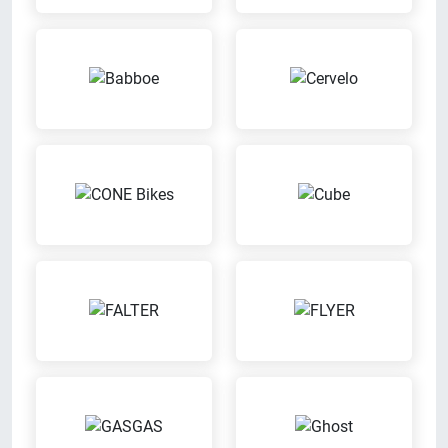
Body-Scanning
Bargeldlos zahlen
Bei uns findest Du das
Bei uns kannst Du bargeldlos
Bodyscanning System zur
zahlen
optimalen Körpervermessung
ENRA-Versicherung
Mit unserem Partner ENRA
Ausbildungsbetrieb
Versicherung kannst Du bei uns
Wir bilden aus
können Dein Fahrrad versichern
lassen