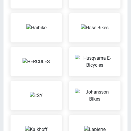
Fahrradcodierung
Inzahlungnahme möglich
Bei uns kannst Du Dein Fahrrad
Wir nehmen Dein altes Fahrrad in
codieren lassen
Zahlung
Kinder-Spielecke
Kaffee-Bar
Dein Kind hat bei uns die
Geniess bei uns eine Tasse Kaffee
Möglichkeit zu spielen, während
Du in aller Ruhe einkaufen kannst
Meisterbetrieb
Leasing
Wir sind eingetragener
Wir bieten Leasingverträge an
Meisterbetrieb