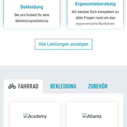
Ergonomieberatung
Bekleidung
Wir beraten Dich kompetent zu
Bei uns findest Du eine
allen Fragen rund um das
Bekleidungsabteilung
ergonomische Radfahren
Alle Leistungen anzeigen
Finanzierung
Miet-Fahrräder
Wir haben maßgeschneiderte
Bei uns kannst Du Dein Fahrrad
Finanzierungs-Angebote
auch leihen
FAHRRAD
BEKLEIDUNG
ZUBEHÖR
Kunden-Parkplätze
Werkstatt
Du kannst direkt bei uns am
Wir reparieren Dein Fahrrad in
Ladenlokal parken
unserer eigenen Werkstatt