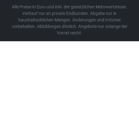
Alle Preise in Euro und inkl. der gesetzlichen Mehrwertsteuer.
Verkauf nur an private Endkunden. Abgabe nur in
haushaltsüblichen Mengen. Änderungen und Irrtümer
vorbehalten. Abbildungen ähnlich. Angebote nur solange der
Vorrat reicht.