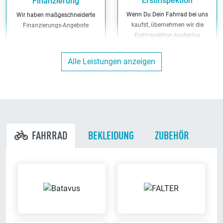
Erstinspektion
Finanzierung
Wenn Du Dein Fahrrad bei uns
Wir haben maßgeschneiderte
kaufst, übernehmen wir die
Finanzierungs-Angebote
Erstinspektion kostenlos
Alle Leistungen anzeigen
Kunden-Parkplätze
Werkstatt
Du kannst direkt bei uns am
Wir reparieren Dein Fahrrad in
Ladenlokal parken
unserer eigenen Werkstatt
FAHRRAD
BEKLEIDUNG
ZUBEHÖR
Bargeldlos zahlen
Inzahlungnahme möglich
Bei uns kannst Du bargeldlos
Wir nehmen Dein altes Fahrrad in
zahlen
Zahlung