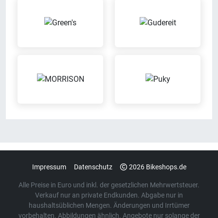
Meisterbetrieb
Probefahrt möglich
Wir sind eingetragener
Probier Dein Wunschrad bei einer
Meisterbetrieb
Probefahrt aus
Reparatur von
Beratungs-Termine nach
Fremdfahrzeugen
Vereinbarung
Wir reparieren Dein Fahrrad auch
Mach mit uns einen Termin aus
dann, wenn es nicht bei uns
für eine individuelle Beratung
gekauft wurde
Impressum
Datenschutz
2026 Bikeshops.de
Alle Preise in Euro und inkl. der gesetzlichen Mehrwertsteuer.
Verkauf nur an private Endkunden. Abgabe nur in
haushaltsüblichen Mengen. Änderungen und Irrtümer
vorbehalten. Abbildungen ähnlich. Angebote nur solange der