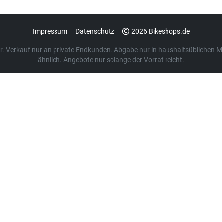
Impressum
Datenschutz
2026 Bikeshops.de
euer. Verkauf nur an private Endkunden. Abgabe nur in haushaltsübliche
ähnlich. Angebote nur solange der Vorrat reicht.