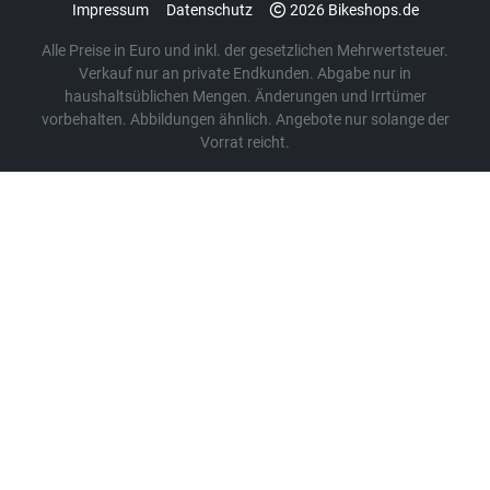
Impressum
Datenschutz
2026 Bikeshops.de
Alle Preise in Euro und inkl. der gesetzlichen Mehrwertsteuer.
Verkauf nur an private Endkunden. Abgabe nur in
haushaltsüblichen Mengen. Änderungen und Irrtümer
vorbehalten. Abbildungen ähnlich. Angebote nur solange der
Vorrat reicht.