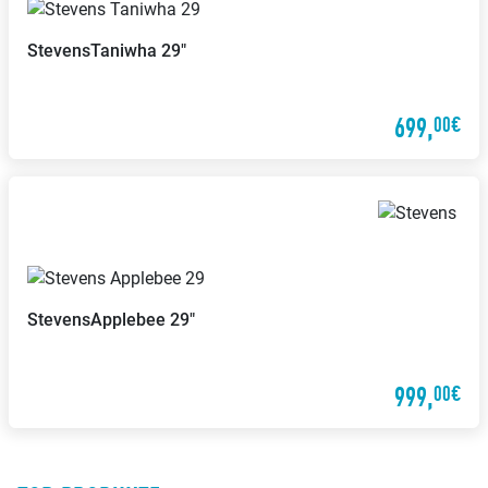
zahlen
Stevens
Taniwha 29"
699,
00€
ENRA-Versicherung
Inzahlungnahme möglich
Mit unserem Partner ENRA
Versicherung kannst Du bei uns
Wir nehmen Dein altes Fahrrad in
können Dein Fahrrad versichern
Zahlung
lassen
Stevens
Applebee 29"
Meisterbetrieb
Leasing
999,
00€
Wir sind eingetragener
Wir bieten Leasingverträge an
Meisterbetrieb