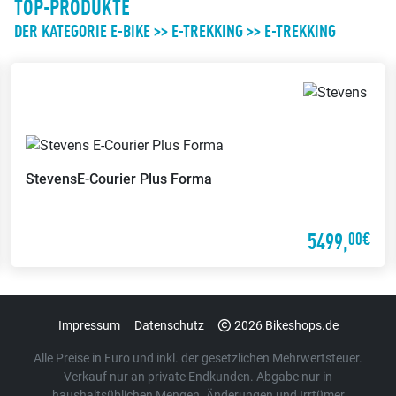
TOP-PRODUKTE
DER KATEGORIE E-BIKE >> E-TREKKING >> E-TREKKING
Servicerad
Probefahrt möglich
Während Dein Fahrrad repariert
Probier Dein Wunschrad bei einer
wird, stellen wir ein Servicerad zur
Probefahrt aus
Verfügung
Stevens
E-Courier Plus Forma
Wertgarantie-
Reparatur von
Versicherungen
Fremdfahrzeugen
5499,
00€
Mit der Wertgarantie
Wir reparieren Dein Fahrrad auch
Versicherung kannst Du Dein
dann, wenn es nicht bei uns
Fahrrad günstig gegen Diebstahl
gekauft wurde
oder Schäden versichern lassen
Impressum
Datenschutz
2026 Bikeshops.de
Alle Preise in Euro und inkl. der gesetzlichen Mehrwertsteuer.
Verkauf nur an private Endkunden. Abgabe nur in
haushaltsüblichen Mengen. Änderungen und Irrtümer