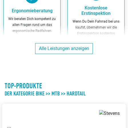
Kostenlose
Ergonomieberatung
Erstinspektion
Wir beraten Dich kompetent zu
Wenn Du Dein Fahrrad bei uns
allen Fragen rund um das
kaufst, übernehmen wir die
ergonomische Radfahren
Erstinspektion kostenlos
Alle Leistungen anzeigen
Kunden-Parkplätze
Werkstatt
Du kannst direkt bei uns am
Wir reparieren Dein Fahrrad in
Ladenlokal parken
unserer eigenen Werkstatt
TOP-PRODUKTE
DER KATEGORIE BIKE >> MTB >> HARDTAIL
Bargeldlos zahlen
Ausbildungsbetrieb
Bei uns kannst Du bargeldlos
Wir bilden aus