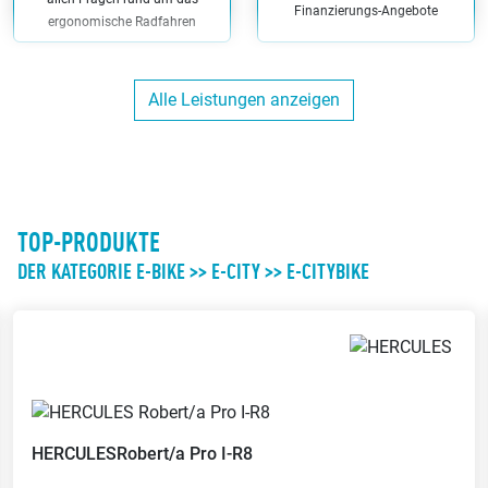
Finanzierungs-Angebote
ergonomische Radfahren
Alle Leistungen anzeigen
Hol/Bring Service
Miet-Fahrräder
Wir holen Dein Fahrrad in
Bei uns kannst Du Dein Fahrrad
näherem Umkreis ab und bringen
auch leihen
es Dir wieder zurück
TOP-PRODUKTE
DER KATEGORIE E-BIKE >> E-CITY >> E-CITYBIKE
Versicherungs-
Kunden-Parkplätze
Leistungen
Du kannst direkt bei uns am
Bei uns kannst Du die richtige
Ladenlokal parken
Versicherung für Dein Fahrrad
HERCULES
Robert/a Pro I-R8