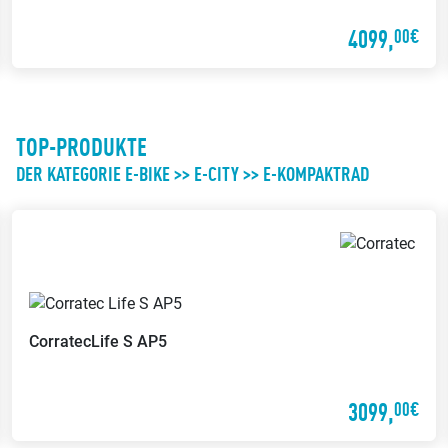
4099,
00€
Werkstatt
Bargeldlos zahlen
Wir reparieren Dein Fahrrad in
Bei uns kannst Du bargeldlos
unserer eigenen Werkstatt
zahlen
TOP-PRODUKTE
DER KATEGORIE E-BIKE >> E-CITY >> E-KOMPAKTRAD
Wertgarantie-
Versicherungen
Probefahrt möglich
Mit der Wertgarantie
Probier Dein Wunschrad bei einer
Versicherung kannst Du Dein
Probefahrt aus
Fahrrad günstig gegen Diebstahl
Corratec
Life S AP5
oder Schäden versichern lassen
3099,
00€