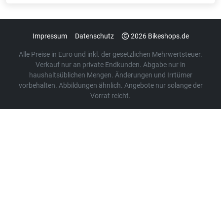
Impressum
Datenschutz
2026 Bikeshops.de
Alle Preise in Euro und inkl. der gesetzlichen Mehrwertsteuer.
Verkauf nur an private Endkunden. Abgabe nur in
haushaltsüblichen Mengen. Änderungen und Irrtümer
vorbehalten. Abbildungen ähnlich. Angebote nur solange der
Vorrat reicht.