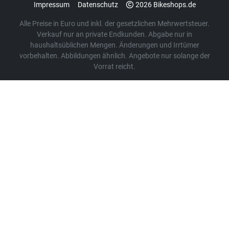
Impressum
Datenschutz
2026 Bikeshops.de
Alle Preise in Euro und inkl. der gesetzlichen Mehrwertsteuer.
Verkauf nur an private Endkunden. Abgabe nur in
haushaltsüblichen Mengen. Änderungen und Irrtümer
vorbehalten. Abbildungen ähnlich. Angebote nur solange der
Vorrat reicht.