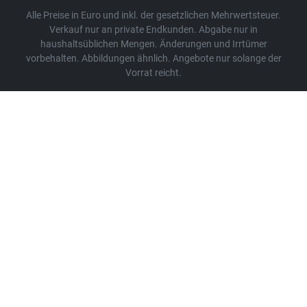
Alle Preise in Euro und inkl. der gesetzlichen Mehrwertsteuer.
Verkauf nur an private Endkunden. Abgabe nur in
haushaltsüblichen Mengen. Änderungen und Irrtümer
vorbehalten. Abbildungen ähnlich. Angebote nur solange der
Vorrat reicht.