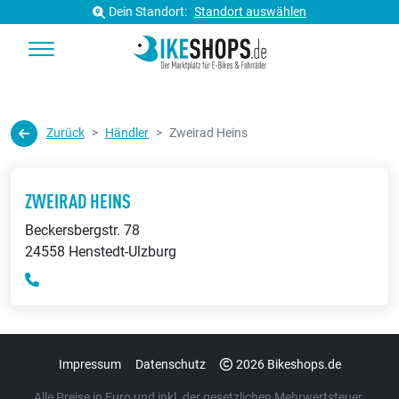
Dein Standort:
Standort auswählen
Zurück
Händler
Zweirad Heins
ZWEIRAD HEINS
Beckersbergstr. 78
24558 Henstedt-Ulzburg
Impressum
Datenschutz
2026 Bikeshops.de
Alle Preise in Euro und inkl. der gesetzlichen Mehrwertsteuer.