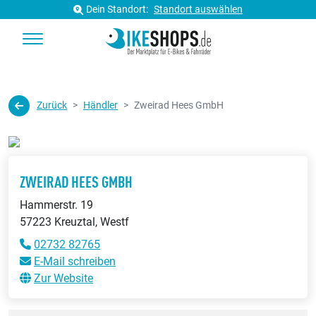
Dein Standort:
Standort auswählen
Zurück
Händler
Zweirad Hees GmbH
ZWEIRAD HEES GMBH
Hammerstr. 19
57223 Kreuztal, Westf
02732 82765
E-Mail schreiben
Zur Website