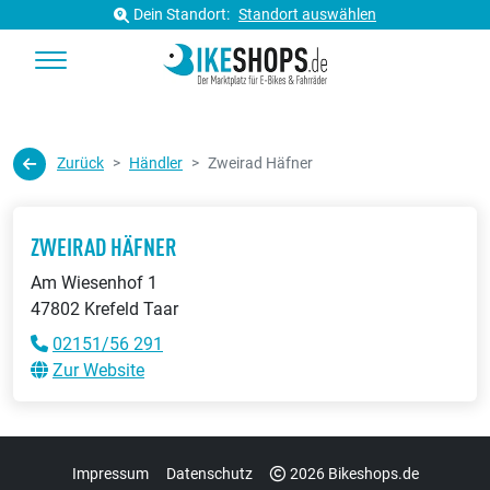
Dein Standort:
Standort auswählen
Zurück
Händler
Zweirad Häfner
ZWEIRAD HÄFNER
Am Wiesenhof 1
47802 Krefeld Taar
02151/56 291
Zur Website
Impressum
Datenschutz
2026 Bikeshops.de