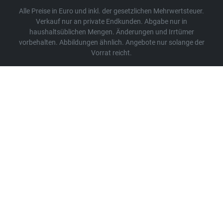
Alle Preise in Euro und inkl. der gesetzlichen Mehrwertsteuer.
Verkauf nur an private Endkunden. Abgabe nur in
haushaltsüblichen Mengen. Änderungen und Irrtümer
vorbehalten. Abbildungen ähnlich. Angebote nur solange der
Vorrat reicht.