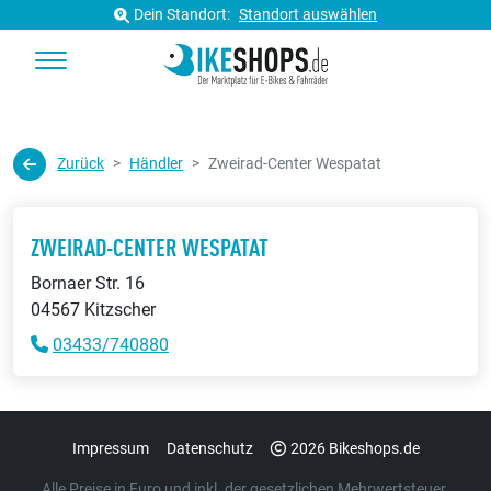
Dein Standort:
Standort auswählen
Zurück
Händler
Zweirad-Center Wespatat
ZWEIRAD-CENTER WESPATAT
Bornaer Str. 16
04567 Kitzscher
03433/740880
Impressum
Datenschutz
2026 Bikeshops.de
Alle Preise in Euro und inkl. der gesetzlichen Mehrwertsteuer.