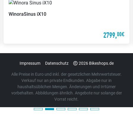
Winora
Sinus iX10
2799,
00€
Impressum
Datenschutz
2026 Bikeshops.de
Alle Preise in Euro und inkl. der gesetzlichen Mehrwertsteuer.
Verkauf nur an private Endkunden. Abgabe nur in
haushaltsüblichen Mengen. Änderungen und Irrtümer
vorbehalten. Abbildungen ähnlich. Angebote nur solange der
Vorrat reicht.