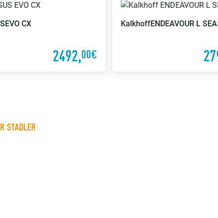
S
EVO CX
Kalkhoff
ENDEAVOUR L SE
2492,
27
00€
ER STADLER