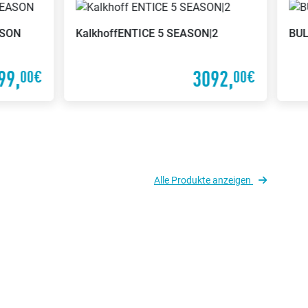
ASON
Kalkhoff
ENTICE 5 SEASON|2
BU
99,
3092,
00€
00€
Alle Produkte anzeigen