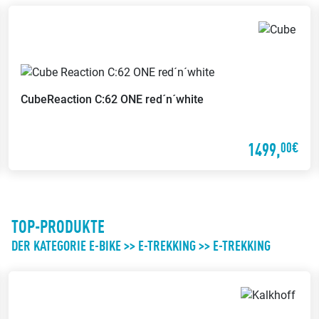
Servicerad
Beratungs-Termine nach
Vereinbarung
Während Dein Fahrrad repariert
Mach mit uns einen Termin aus
wird, stellen wir ein Servicerad zur
für eine individuelle Beratung
Verfügung
Cube
Reaction C:62 ONE red´n´white
1499,
00€
TOP-PRODUKTE
DER KATEGORIE E-BIKE >> E-TREKKING >> E-TREKKING