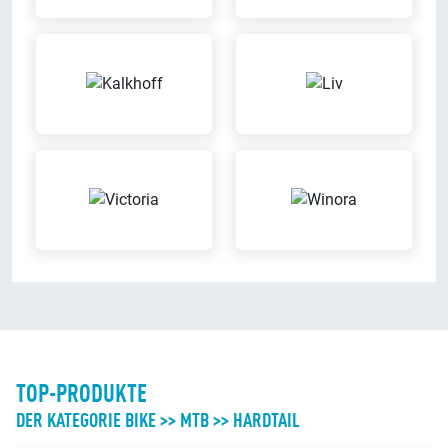
können Dein Fahrrad versichern
lassen
Meisterbetrieb
Leasing
Wir sind eingetragener
Wir bieten Leasingverträge an
Meisterbetrieb
Sattel-Wohlfühl-Garantie
Probefahrt möglich
Wenn der Sattel nicht passt,
Probier Dein Wunschrad bei einer
kannst Du diesen bequem
Probefahrt aus
austauschen
TOP-PRODUKTE
DER KATEGORIE BIKE >> MTB >> HARDTAIL