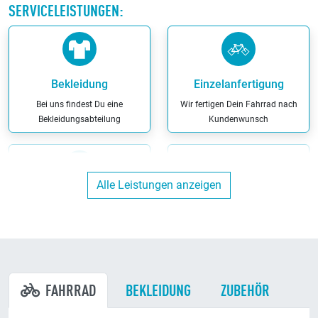
SERVICELEISTUNGEN:
Bekleidung
Einzelanfertigung
Bei uns findest Du eine
Wir fertigen Dein Fahrrad nach
Bekleidungsabteilung
Kundenwunsch
Alle Leistungen anzeigen
Ergonomieberatung
Finanzierung
Wir beraten Dich kompetent zu
Wir haben maßgeschneiderte
allen Fragen rund um das
Finanzierungs-Angebote
ergonomische Radfahren
FAHRRAD
BEKLEIDUNG
ZUBEHÖR