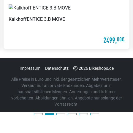
Kalkhoff
ENTICE 3.B MOVE
2499,
00€
Impressum
Datenschutz
2026 Bikeshops.de
Alle Preise in Euro und inkl. der gesetzlichen Mehrwertsteuer.
Verkauf nur an private Endkunden. Abgabe nur in
haushaltsüblichen Mengen. Änderungen und Irrtümer
vorbehalten. Abbildungen ähnlich. Angebote nur solange der
Vorrat reicht.