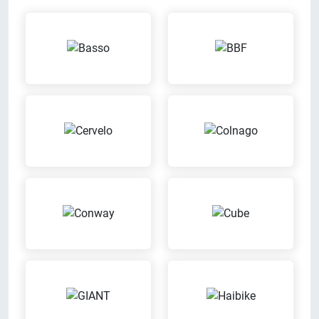
Kunden-Parkplätze
Werkstatt
Du kannst direkt bei uns am
Wir reparieren Dein Fahrrad in
Ladenlokal parken
unserer eigenen Werkstatt
Body-Scanning
Bargeldlos zahlen
Bei uns findest Du das
Bei uns kannst Du bargeldlos
Bodyscanning System zur
zahlen
optimalen Körpervermessung
ENRA-Versicherung
Mit unserem Partner ENRA
Ausbildungsbetrieb
Versicherung kannst Du bei uns
Wir bilden aus