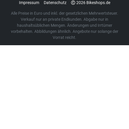
Impressum
Datenschutz
2026 Bikeshops.de
Alle Preise in Euro und inkl. der gesetzlichen Mehrwertsteuer.
Verkauf nur an private Endkunden. Abgabe nur in
haushaltsüblichen Mengen. Änderungen und Irrtümer
vorbehalten. Abbildungen ähnlich. Angebote nur solange der
Vorrat reicht.