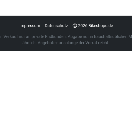
Impressum
Datenschutz
2026 Bikeshops.de
euer. Verkauf nur an private Endkunden. Abgabe nur in haushaltsübliche
ähnlich. Angebote nur solange der Vorrat reicht.