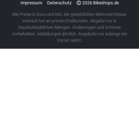
Impressum
Datenschutz
2026 Bikeshops.de
Alle Preise in Euro und inkl. der gesetzlichen Mehrwertsteuer.
Verkauf nur an private Endkunden. Abgabe nur in
haushaltsüblichen Mengen. Änderungen und Irrtümer
vorbehalten. Abbildungen ähnlich. Angebote nur solange der
Vorrat reicht.