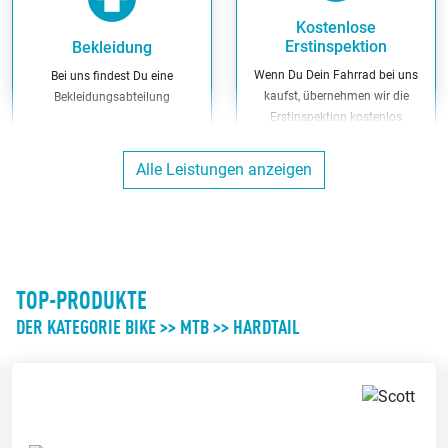
Kostenlose
Erstinspektion
Bekleidung
Wenn Du Dein Fahrrad bei uns
Bei uns findest Du eine
kaufst, übernehmen wir die
Bekleidungsabteilung
Erstinspektion kostenlos
Alle Leistungen anzeigen
Miet-Fahrräder
Kunden-Parkplätze
Bei uns kannst Du Dein Fahrrad
Du kannst direkt bei uns am
auch leihen
Ladenlokal parken
TOP-PRODUKTE
DER KATEGORIE BIKE >> MTB >> HARDTAIL
Werkstatt
Bargeldlos zahlen
Wir reparieren Dein Fahrrad in
Bei uns kannst Du bargeldlos