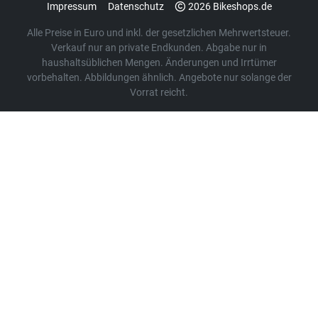
Impressum
Datenschutz
2026 Bikeshops.de
Alle Preise in Euro und inkl. der gesetzlichen Mehrwertsteuer.
Verkauf nur an private Endkunden. Abgabe nur in
haushaltsüblichen Mengen. Änderungen und Irrtümer
vorbehalten. Abbildungen ähnlich. Angebote nur solange der
Vorrat reicht.