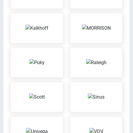
Vereinbarung
Während Dein Fahrrad repariert
Mach mit uns einen Termin aus
wird, stellen wir ein Servicerad zur
für eine individuelle Beratung
Verfügung
Wertgarantie-
Reparatur von
Versicherungen
Fremdfahrzeugen
Mit der Wertgarantie
Wir reparieren Dein Fahrrad auch
Versicherung kannst Du Dein
dann, wenn es nicht bei uns
Fahrrad günstig gegen Diebstahl
gekauft wurde
oder Schäden versichern lassen