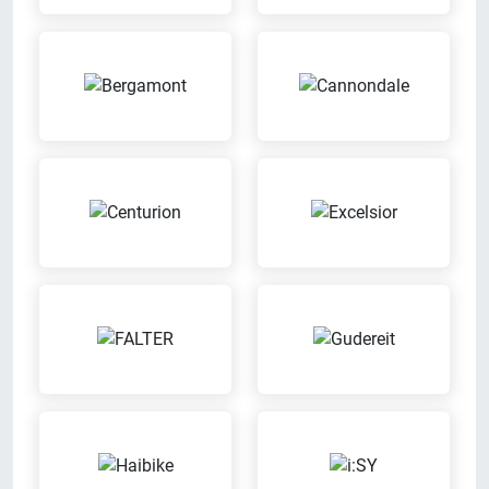
Werkstatt
Bargeldlos zahlen
Wir reparieren Dein Fahrrad in
Bei uns kannst Du bargeldlos
unserer eigenen Werkstatt
zahlen
Probefahrt möglich
Leasing
Probier Dein Wunschrad bei einer
Wir bieten Leasingverträge an
Probefahrt aus
Servicerad
Beratungs-Termine nach