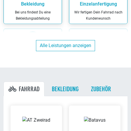
Bekleidung
Einzelanfertigung
Bei uns findest Du eine
Wir fertigen Dein Fahrrad nach
Bekleidungsabteilung
Kundenwunsch
Alle Leistungen anzeigen
Ergonomieberatung
Finanzierung
Wir beraten Dich kompetent zu
Wir haben maßgeschneiderte
allen Fragen rund um das
Finanzierungs-Angebote
ergonomische Radfahren
FAHRRAD
BEKLEIDUNG
ZUBEHÖR
Hol/Bring Service
Kunden-Parkplätze
Wir holen Dein Fahrrad in
Du kannst direkt bei uns am
näherem Umkreis ab und bringen
Ladenlokal parken
es Dir wieder zurück