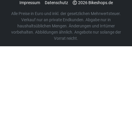
Impressum
Datenschutz
2026 Bikeshops.de
Alle Preise in Euro und inkl. der gesetzlichen Mehrwertsteuer.
Verkauf nur an private Endkunden. Abgabe nur in
haushaltsüblichen Mengen. Änderungen und Irrtümer
vorbehalten. Abbildungen ähnlich. Angebote nur solange der
Vorrat reicht.