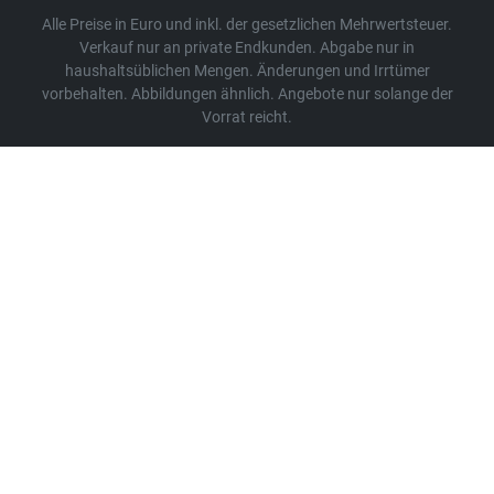
Alle Preise in Euro und inkl. der gesetzlichen Mehrwertsteuer.
Verkauf nur an private Endkunden. Abgabe nur in
haushaltsüblichen Mengen. Änderungen und Irrtümer
vorbehalten. Abbildungen ähnlich. Angebote nur solange der
Vorrat reicht.