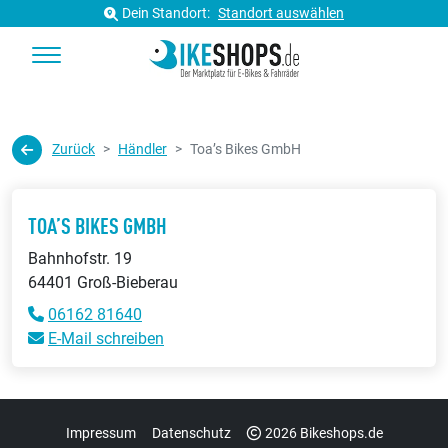
Dein Standort:
Standort auswählen
Zurück
Händler
Toa’s Bikes GmbH
TOA’S BIKES GMBH
Bahnhofstr. 19
64401 Groß-Bieberau
06162 81640
E-Mail schreiben
Impressum
Datenschutz
2026 Bikeshops.de