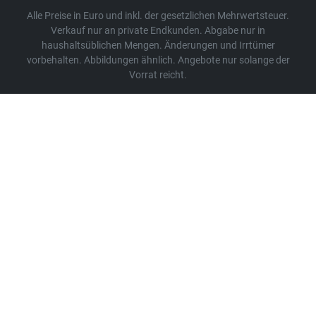
Alle Preise in Euro und inkl. der gesetzlichen Mehrwertsteuer.
Verkauf nur an private Endkunden. Abgabe nur in
haushaltsüblichen Mengen. Änderungen und Irrtümer
vorbehalten. Abbildungen ähnlich. Angebote nur solange der
Vorrat reicht.