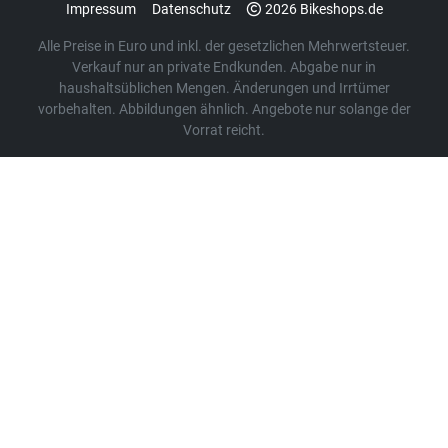
Impressum
Datenschutz
2026 Bikeshops.de
Alle Preise in Euro und inkl. der gesetzlichen Mehrwertsteuer.
Verkauf nur an private Endkunden. Abgabe nur in
haushaltsüblichen Mengen. Änderungen und Irrtümer
vorbehalten. Abbildungen ähnlich. Angebote nur solange der
Vorrat reicht.