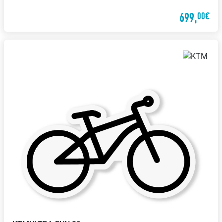
699,
00€
Reparatur von
Umtausch-Service
Fremdfahrzeugen
Bei uns kannst Du bequem
Wir reparieren Dein Fahrrad auch
umtauschen, wenn Dir ein
dann, wenn es nicht bei uns
Produkt mal nicht gefällt
gekauft wurde