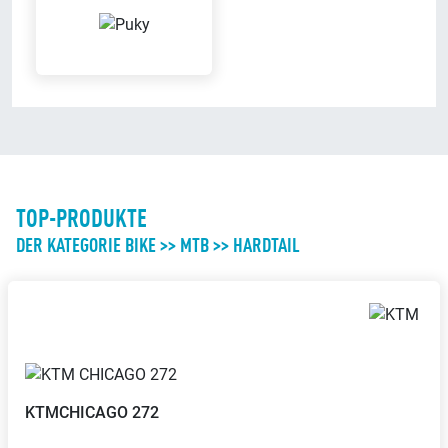
Geniess bei uns eine Tasse Kaffee
Möglichkeit zu spielen, während
Du in aller Ruhe einkaufen kannst
Probefahrt möglich
Leasing
Probier Dein Wunschrad bei einer
Wir bieten Leasingverträge an
Probefahrt aus
TOP-PRODUKTE
DER KATEGORIE BIKE >> MTB >> HARDTAIL
Sattel-Wohlfühl-Garantie
Beratungs-Termine nach
Vereinbarung
Wenn der Sattel nicht passt,
Mach mit uns einen Termin aus
kannst Du diesen bequem
für eine individuelle Beratung
austauschen
KTM
CHICAGO 272