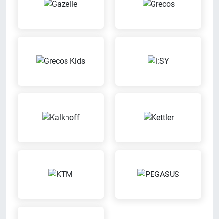
Bargeldlos zahlen
Ausbildungsbetrieb
Bei uns kannst Du bargeldlos
Wir bilden aus
zahlen
ENRA-Versicherung
Inzahlungnahme möglich
Mit unserem Partner ENRA
Versicherung kannst Du bei uns
Wir nehmen Dein altes Fahrrad in
können Dein Fahrrad versichern
Zahlung
lassen
Kinder-Spielecke
Kaffee-Bar
Dein Kind hat bei uns die