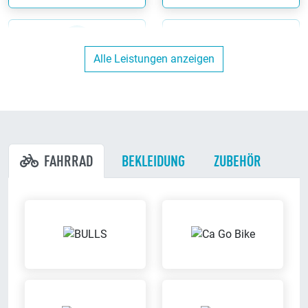
Alle Leistungen anzeigen
Hol/Bring Service
Kunden-Parkplätze
Wir holen Dein Fahrrad in
Du kannst direkt bei uns am
näherem Umkreis ab und bringen
Ladenlokal parken
es Dir wieder zurück
FAHRRAD
BEKLEIDUNG
ZUBEHÖR
Versicherungs-
Werkstatt
Leistungen
Wir reparieren Dein Fahrrad in
Bei uns kannst Du die richtige
unserer eigenen Werkstatt
Versicherung für Dein Fahrrad