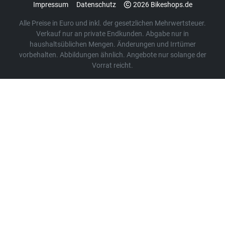
Impressum
Datenschutz
2026 Bikeshops.de
Alle Preise in Euro und inkl. der gesetzlichen Mehrwertsteuer.
Verkauf nur an private Endkunden. Abgabe nur in
haushaltsüblichen Mengen. Änderungen und Irrtümer
vorbehalten. Abbildungen ähnlich. Angebote nur solange der
Vorrat reicht.