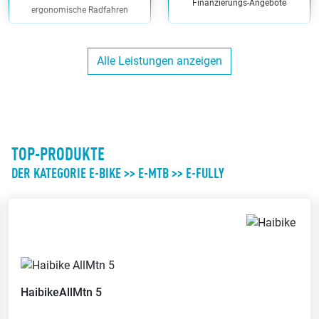
Finanzierungs-Angebote
ergonomische Radfahren
Alle Leistungen anzeigen
Hol/Bring Service
Kunden-Parkplätze
Wir holen Dein Fahrrad in
Du kannst direkt bei uns am
näherem Umkreis ab und bringen
Ladenlokal parken
es Dir wieder zurück
TOP-PRODUKTE
DER KATEGORIE E-BIKE >> E-MTB >> E-FULLY
Werkstatt
Bargeldlos zahlen
Wir reparieren Dein Fahrrad in
Bei uns kannst Du bargeldlos
unserer eigenen Werkstatt
zahlen
Haibike
AllMtn 5