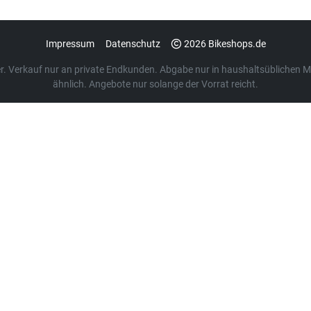
Impressum
Datenschutz
2026 Bikeshops.de
euer. Verkauf nur an private Endkunden. Abgabe nur in haushaltsübliche
ähnlich. Angebote nur solange der Vorrat reicht.